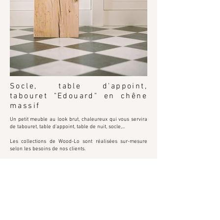
Socle, table d'appoint,
tabouret "Edouard" en chêne
massif
Un petit meuble au look brut, chaleureux qui
vous servira
de tabouret, table d'appoint, table de nuit, socle,...
Les collections de Wood-Lo sont réalisées sur-mesure
selon les besoins de nos clients.
Une pièce de mobilier remplie d'histoire, d'authenticité, de
savoir-faire et 100% belge créée pour vous!
En stock
Parlons ensemble de votre projet